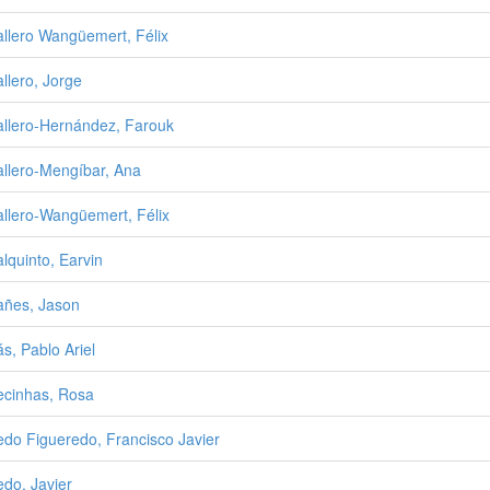
llero Wangüemert, Félix
llero, Jorge
llero-Hernández, Farouk
llero-Mengíbar, Ana
llero-Wangüemert, Félix
lquinto, Earvin
ñes, Jason
s, Pablo Ariel
cinhas, Rosa
do Figueredo, Francisco Javier
do, Javier