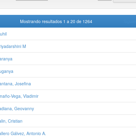
Mostrando resultados 1 a 20 de 1264
Siguie
uhil
riyadarshini M
aranya
uganya
antana, Josefina
año-Vega, Vladimir
diana, Geovanny
lin, Cristian
llero Gálvez, Antonio A.