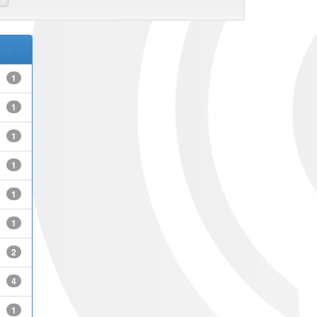
nte >
1
1
1
1
1
1
2
4
1