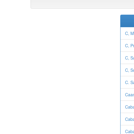
C, M
C, P
C, S
C, S
C. S
Caam
Caba
Caba
Caba