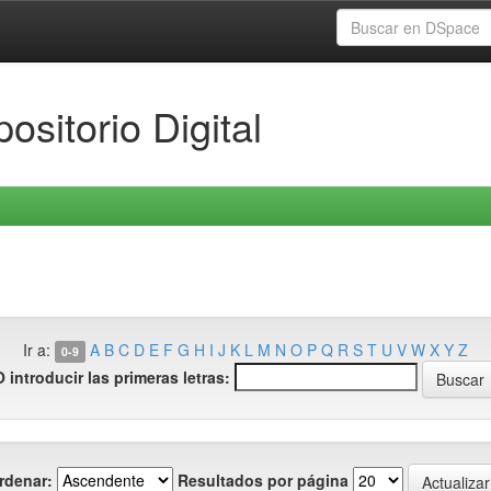
ositorio Digital
Ir a:
A
B
C
D
E
F
G
H
I
J
K
L
M
N
O
P
Q
R
S
T
U
V
W
X
Y
Z
0-9
O introducir las primeras letras:
rdenar:
Resultados por página