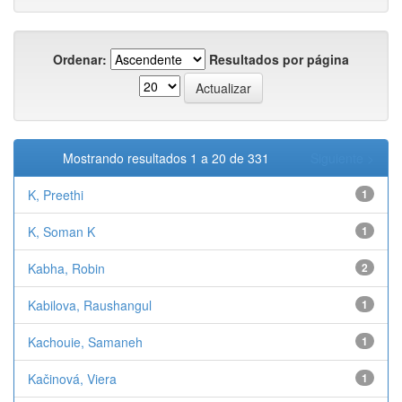
Ordenar:
Resultados por página
Mostrando resultados 1 a 20 de 331
Siguiente >
K, Preethi
1
K, Soman K
1
Kabha, Robin
2
Kabilova, Raushangul
1
Kachouie, Samaneh
1
Kačinová, Viera
1