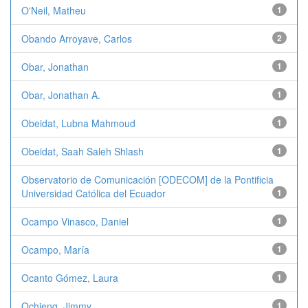
O'Neil, Matheu
1
Obando Arroyave, Carlos
2
Obar, Jonathan
1
Obar, Jonathan A.
1
Obeidat, Lubna Mahmoud
1
Obeidat, Saah Saleh Shlash
1
Observatorio de Comunicación [ODECOM] de la Pontificia
Universidad Católica del Ecuador
1
Ocampo Vinasco, Daniel
1
Ocampo, María
1
Ocanto Gómez, Laura
1
Ochieng, Jimmy
1