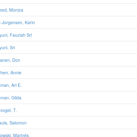
eed, Moniza
-Jorgensen, Karin
uni, Fauziah Sri
uni, Sri
anen, Don
herr, Annie
man, Ari E.
man, Gilda
vogel, T.
aula, Salomon
owski, Marinés