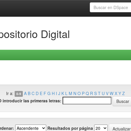
ositorio Digital
Ir a:
A
B
C
D
E
F
G
H
I
J
K
L
M
N
O
P
Q
R
S
T
U
V
W
X
Y
Z
0-9
O introducir las primeras letras:
rdenar:
Resultados por página