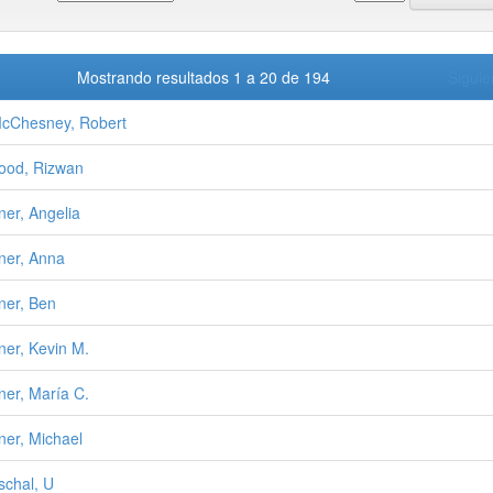
Mostrando resultados 1 a 20 de 194
Siguie
cChesney, Robert
ood, Rizwan
er, Angelia
er, Anna
er, Ben
er, Kevin M.
er, María C.
er, Michael
chal, U