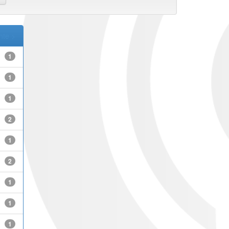
nte >
1
1
1
2
1
2
1
1
1