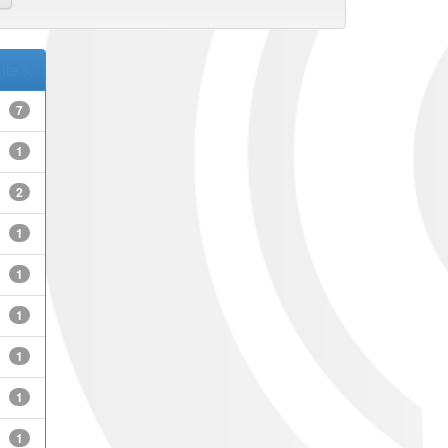
nte >
7
1
2
1
1
1
1
1
1