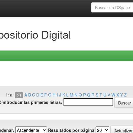
ositorio Digital
Ir a:
A
B
C
D
E
F
G
H
I
J
K
L
M
N
O
P
Q
R
S
T
U
V
W
X
Y
Z
0-9
O introducir las primeras letras:
rdenar:
Resultados por página