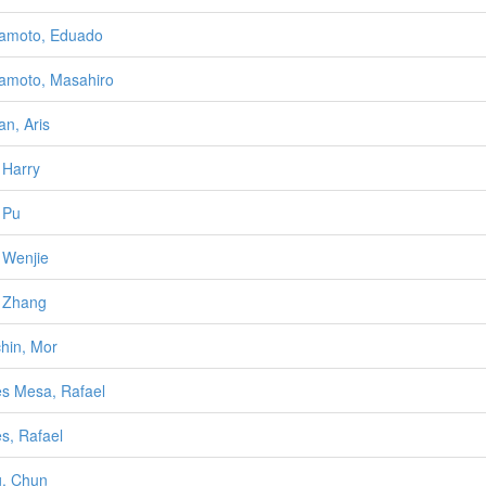
amoto, Eduado
moto, Masahiro
n, Aris
 Harry
 Pu
 Wenjie
 Zhang
hin, Mor
s Mesa, Rafael
s, Rafael
, Chun