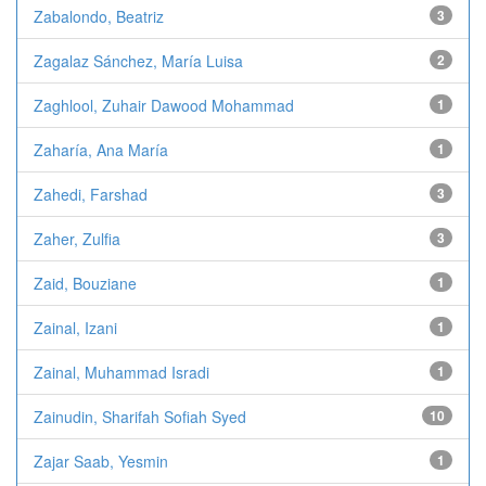
Zabalondo, Beatriz
3
Zagalaz Sánchez, María Luisa
2
Zaghlool, Zuhair Dawood Mohammad
1
Zaharía, Ana María
1
Zahedi, Farshad
3
Zaher, Zulfia
3
Zaid, Bouziane
1
Zainal, Izani
1
Zainal, Muhammad Isradi
1
Zainudin, Sharifah Sofiah Syed
10
Zajar Saab, Yesmin
1