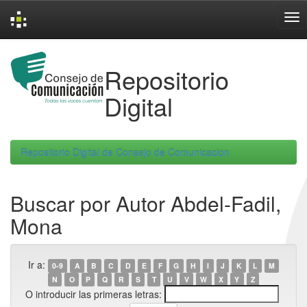
Skip
navigation
Repositorio
Digital
Repositorio Digital de Consejo de Comunicacion
Buscar por Autor Abdel-Fadil,
Mona
Ir a:
0-9
A
B
C
D
E
F
G
H
I
J
K
L
M
N
O
P
Q
R
S
T
U
V
W
X
Y
Z
O introducir las primeras letras: