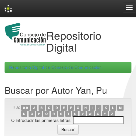
Skip
navigation
Repositorio
Digital
Repositorio Digital de Consejo de Comunicacion
Buscar por Autor Yan, Pu
Ir a:
0-9
A
B
C
D
E
F
G
H
I
J
K
L
M
N
O
P
Q
R
S
T
U
V
W
X
Y
Z
O introducir las primeras letras: