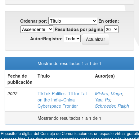
Ordenar por:
En orden:
Resultados por página
Autor/Registro:
Mostrando resultados 1 a 1 de 1
Fecha de
Título
Autor(es)
publicación
2022
TikTok Politics: Tit for Tat
Mishra, Mega
;
on the India–China
Yan, Pu
;
Cyberspace Frontier
Schroeder, Ralph
Mostrando resultados 1 a 1 de 1
 Repositorio digital del Consejo de Comunicación es un espacio virtual gratuit
e acceso libre. Los documentos contenidos están relacionados a la libertad 