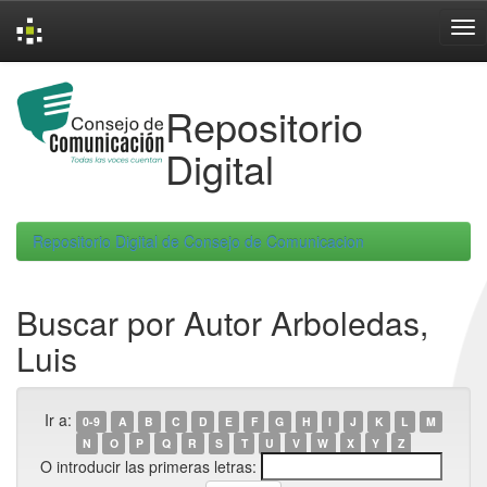
Skip
navigation
Repositorio
Digital
Repositorio Digital de Consejo de Comunicacion
Buscar por Autor Arboledas,
Luis
Ir a:
0-9
A
B
C
D
E
F
G
H
I
J
K
L
M
N
O
P
Q
R
S
T
U
V
W
X
Y
Z
O introducir las primeras letras: