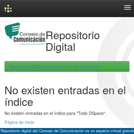
Skip
navigation
Repositorio
Digital
Repositorio Digital de Consejo de Comunicacion
No existen entradas en el
índice
No existen entradas en el índice para "Todo DSpace".
Página de inicio
 Repositorio digital del Consejo de Comunicación es un espacio virtual gratuit