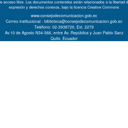
e acceso libre. Los documentos contenidos están relacionados a la libertad 
expresión y derechos conexos, bajo la licencia
Creative Commons
www.consejodecomunicacion.gob.ec
Correo institucional - biblioteca@consejodecomunicacion.gob.ec
Teléfono: 02-3938720, Ext. 2279
Av.10 de Agosto N34-566, entre Av. República y Juan Pablo Sanz
Quito, Ecuador