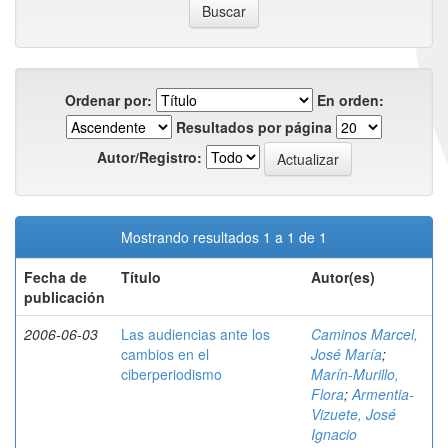
Ordenar por:
En orden:
Resultados por página
Autor/Registro:
Mostrando resultados 1 a 1 de 1
Fecha de
Título
Autor(es)
publicación
2006-06-03
Las audiencias ante los
Caminos Marcel,
cambios en el
José María
;
ciberperiodismo
Marín-Murillo,
Flora
;
Armentia-
Vizuete, José
Ignacio