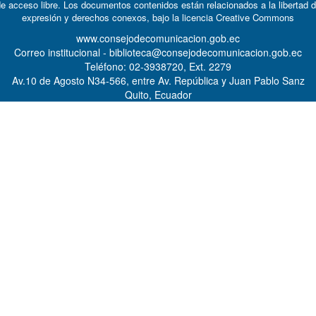
e acceso libre. Los documentos contenidos están relacionados a la libertad 
expresión y derechos conexos, bajo la licencia
Creative Commons
www.consejodecomunicacion.gob.ec
Correo institucional - biblioteca@consejodecomunicacion.gob.ec
Teléfono: 02-3938720, Ext. 2279
Av.10 de Agosto N34-566, entre Av. República y Juan Pablo Sanz
Quito, Ecuador