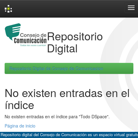
Skip
navigation
Repositorio
Digital
Repositorio Digital de Consejo de Comunicacion
No existen entradas en el
índice
No existen entradas en el índice para "Todo DSpace".
Página de inicio
 Repositorio digital del Consejo de Comunicación es un espacio virtual gratuit