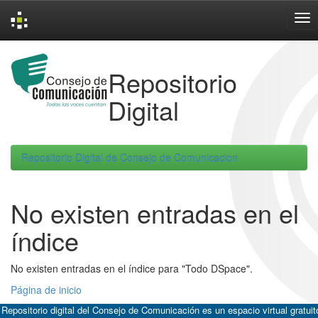
Skip
navigation
Repositorio
Digital
Repositorio Digital de Consejo de Comunicacion
No existen entradas en el
índice
No existen entradas en el índice para "Todo DSpace".
Página de inicio
 Repositorio digital del Consejo de Comunicación es un espacio virtual gratuit