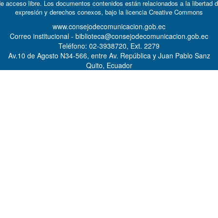
e acceso libre. Los documentos contenidos están relacionados a la libertad 
expresión y derechos conexos, bajo la licencia
Creative Commons
www.consejodecomunicacion.gob.ec
Correo institucional - biblioteca@consejodecomunicacion.gob.ec
Teléfono: 02-3938720, Ext. 2279
Av.10 de Agosto N34-566, entre Av. República y Juan Pablo Sanz
Quito, Ecuador