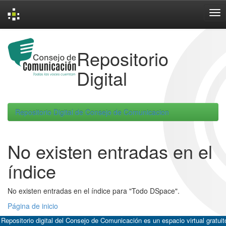
Skip
navigation
Repositorio
Digital
Repositorio Digital de Consejo de Comunicacion
No existen entradas en el
índice
No existen entradas en el índice para "Todo DSpace".
Página de inicio
 Repositorio digital del Consejo de Comunicación es un espacio virtual gratuit