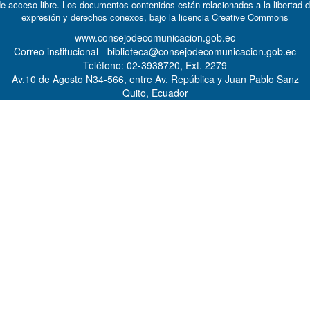
e acceso libre. Los documentos contenidos están relacionados a la libertad 
expresión y derechos conexos, bajo la licencia
Creative Commons
www.consejodecomunicacion.gob.ec
Correo institucional - biblioteca@consejodecomunicacion.gob.ec
Teléfono: 02-3938720, Ext. 2279
Av.10 de Agosto N34-566, entre Av. República y Juan Pablo Sanz
Quito, Ecuador