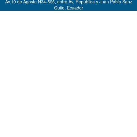
Av.10 de Agosto N34-566, entre Av. República y Juan Pablo Sanz
Quito, Ecuador