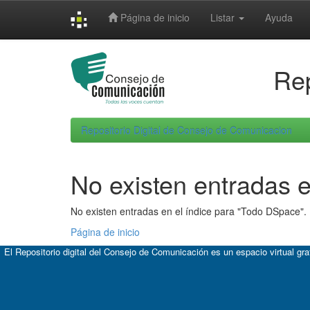
Skip
Página de inicio
Listar
Ayuda
navigation
Rep
Repositorio Digital de Consejo de Comunicacion
No existen entradas e
No existen entradas en el índice para "Todo DSpace".
Página de inicio
El Repositorio digital del Consejo de Comunicación es un espacio virtual gr