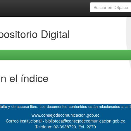
ositorio Digital
n el índice
atuito y de acceso libre. Los documentos contenidos están relacionados a la l
www.consejodecomunicacion.gob.ec
Correo institucional - biblioteca@consejodecomunicacion.gob.ec
Teléfono: 02-3938720, Ext. 2279