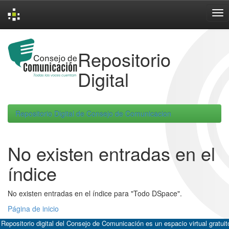
Skip
navigation
Repositorio
Digital
Repositorio Digital de Consejo de Comunicacion
No existen entradas en el
índice
No existen entradas en el índice para "Todo DSpace".
Página de inicio
 Repositorio digital del Consejo de Comunicación es un espacio virtual gratuit