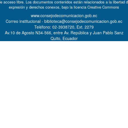
e acceso libre. Los documentos contenidos están relacionados a la libertad 
expresión y derechos conexos, bajo la licencia
Creative Commons
www.consejodecomunicacion.gob.ec
Correo institucional - biblioteca@consejodecomunicacion.gob.ec
Teléfono: 02-3938720, Ext. 2279
Av.10 de Agosto N34-566, entre Av. República y Juan Pablo Sanz
Quito, Ecuador