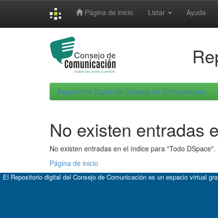
Skip
Página de inicio
Listar
Ayuda
navigation
Rep
Repositorio Digital de Consejo de Comunicacion
No existen entradas e
No existen entradas en el índice para "Todo DSpace".
Página de inicio
El Repositorio digital del Consejo de Comunicación es un espacio virtual gr