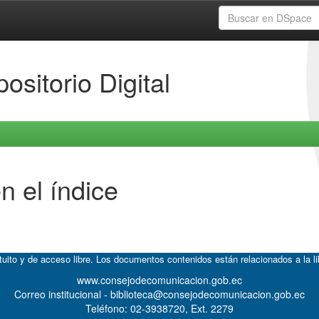
ositorio Digital
n el índice
atuito y de acceso libre. Los documentos contenidos están relacionados a la l
www.consejodecomunicacion.gob.ec
Correo institucional - biblioteca@consejodecomunicacion.gob.ec
Teléfono: 02-3938720, Ext. 2279