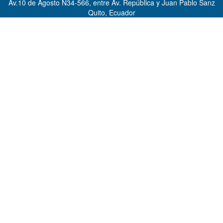
Av.10 de Agosto N34-566, entre Av. República y Juan Pablo Sanz
Quito, Ecuador