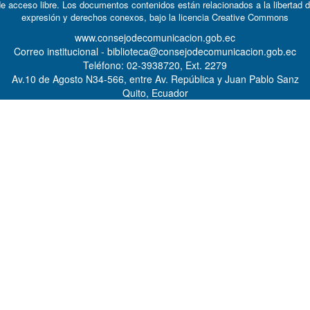
e acceso libre. Los documentos contenidos están relacionados a la libertad 
expresión y derechos conexos, bajo la licencia
Creative Commons
www.consejodecomunicacion.gob.ec
Correo institucional - biblioteca@consejodecomunicacion.gob.ec
Teléfono: 02-3938720, Ext. 2279
Av.10 de Agosto N34-566, entre Av. República y Juan Pablo Sanz
Quito, Ecuador