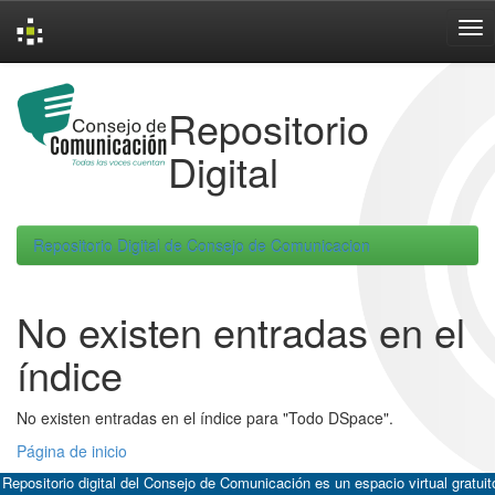
Skip
navigation
Repositorio
Digital
Repositorio Digital de Consejo de Comunicacion
No existen entradas en el
índice
No existen entradas en el índice para "Todo DSpace".
Página de inicio
 Repositorio digital del Consejo de Comunicación es un espacio virtual gratuit