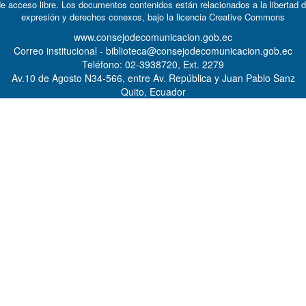
e acceso libre. Los documentos contenidos están relacionados a la libertad 
expresión y derechos conexos, bajo la licencia
Creative Commons
www.consejodecomunicacion.gob.ec
Correo institucional - biblioteca@consejodecomunicacion.gob.ec
Teléfono: 02-3938720, Ext. 2279
Av.10 de Agosto N34-566, entre Av. República y Juan Pablo Sanz
Quito, Ecuador