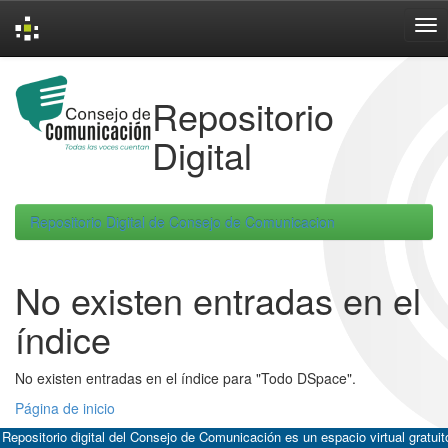
Skip
navigation
Repositorio
Digital
Repositorio Digital de Consejo de Comunicacion
No existen entradas en el
índice
No existen entradas en el índice para "Todo DSpace".
Página de inicio
 Repositorio digital del Consejo de Comunicación es un espacio virtual gratuit