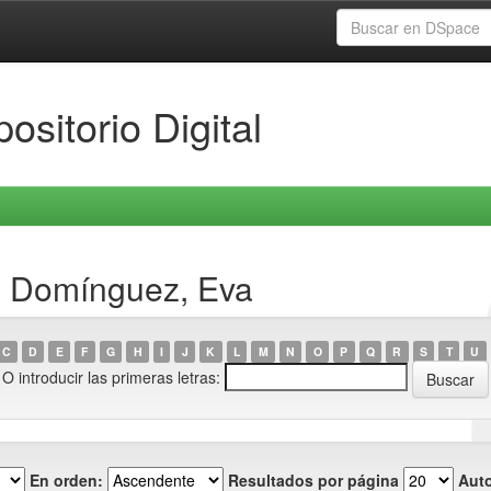
ositorio Digital
s Domínguez, Eva
C
D
E
F
G
H
I
J
K
L
M
N
O
P
Q
R
S
T
U
O introducir las primeras letras:
En orden:
Resultados por página
Auto