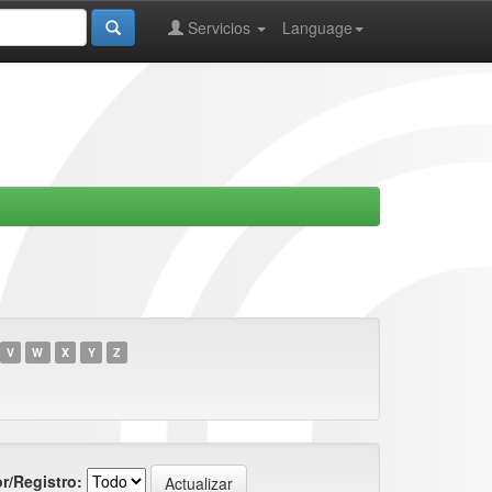
Servicios
Language
V
W
X
Y
Z
r/Registro: