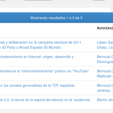
Mostrando resultados 1 a 5 de 5
Autor(es)
vas y deliberación en la campaña electoral de 2011.
López Gar
o (El País) y Arcadi Espada (El Mundo)
Ordaz, Li
tretenimiento en Internet: origen, desarrollo y
Berrocal 
Domíngue
tendencia al “infoentretenimiento” político en "YouTube"
Berrocal 
Redondo 
en los canales generalistas de la TDT española
Berrocal 
Jiménez, V
b 2.0: la teoría de la espiral del silencio en la “audiencia
Martín Jim