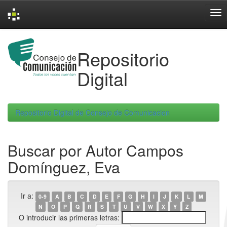
Skip
navigation
Repositorio
Digital
Repositorio Digital de Consejo de Comunicacion
Buscar por Autor Campos
Domínguez, Eva
Ir a:
0-9
A
B
C
D
E
F
G
H
I
J
K
L
M
N
O
P
Q
R
S
T
U
V
W
X
Y
Z
O introducir las primeras letras: