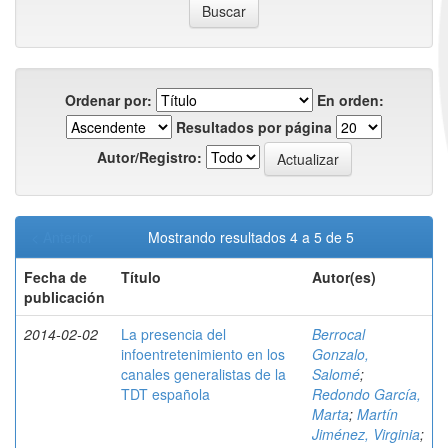
Ordenar por:
En orden:
Resultados por página
Autor/Registro:
< Anterior
Mostrando resultados 4 a 5 de 5
Fecha de
Título
Autor(es)
publicación
2014-02-02
La presencia del
Berrocal
infoentretenimiento en los
Gonzalo,
canales generalistas de la
Salomé
;
TDT española
Redondo García,
Marta
;
Martín
Jiménez, Virginia
;