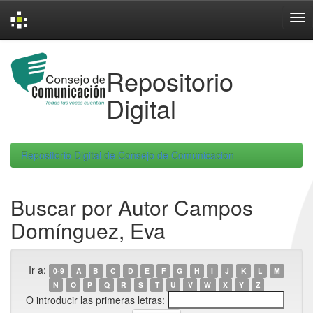
Skip
navigation
Repositorio
Digital
Repositorio Digital de Consejo de Comunicacion
Buscar por Autor Campos
Domínguez, Eva
Ir a:
0-9
A
B
C
D
E
F
G
H
I
J
K
L
M
N
O
P
Q
R
S
T
U
V
W
X
Y
Z
O introducir las primeras letras: