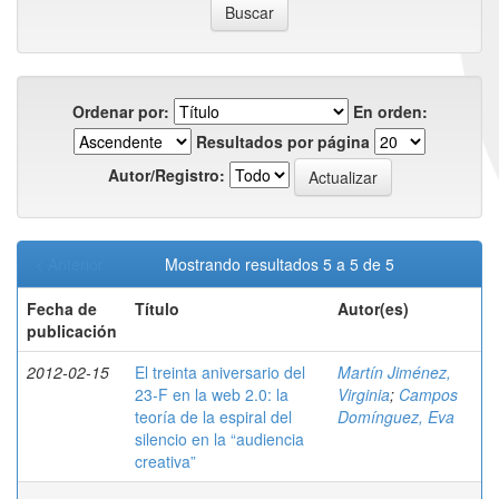
Ordenar por:
En orden:
Resultados por página
Autor/Registro:
< Anterior
Mostrando resultados 5 a 5 de 5
Fecha de
Título
Autor(es)
publicación
2012-02-15
El treinta aniversario del
Martín Jiménez,
23-F en la web 2.0: la
Virginia
;
Campos
teoría de la espiral del
Domínguez, Eva
silencio en la “audiencia
creativa”