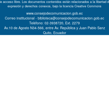
e acceso libre. Los documentos contenidos están relacionados a la libertad 
expresión y derechos conexos, bajo la licencia
Creative Commons
www.consejodecomunicacion.gob.ec
Correo institucional - biblioteca@consejodecomunicacion.gob.ec
Teléfono: 02-3938720, Ext. 2279
Av.10 de Agosto N34-566, entre Av. República y Juan Pablo Sanz
Quito, Ecuador