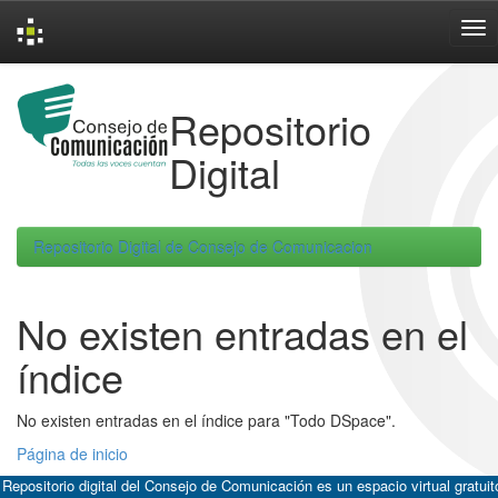
Skip
navigation
Repositorio
Digital
Repositorio Digital de Consejo de Comunicacion
No existen entradas en el
índice
No existen entradas en el índice para "Todo DSpace".
Página de inicio
 Repositorio digital del Consejo de Comunicación es un espacio virtual gratuit