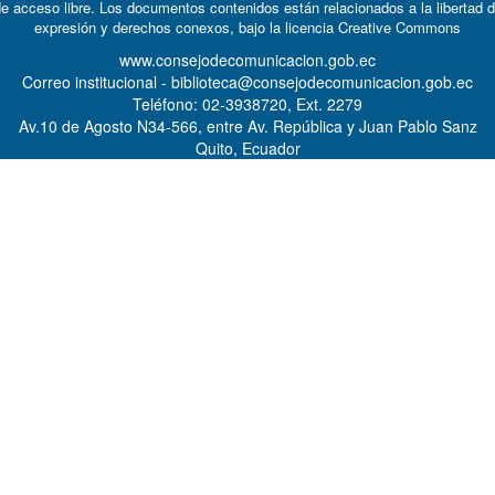
e acceso libre. Los documentos contenidos están relacionados a la libertad 
expresión y derechos conexos, bajo la licencia
Creative Commons
www.consejodecomunicacion.gob.ec
Correo institucional - biblioteca@consejodecomunicacion.gob.ec
Teléfono: 02-3938720, Ext. 2279
Av.10 de Agosto N34-566, entre Av. República y Juan Pablo Sanz
Quito, Ecuador