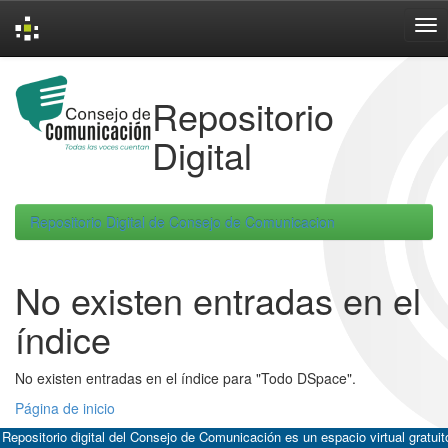
Skip
navigation
Repositorio
Digital
Repositorio Digital de Consejo de Comunicacion
No existen entradas en el
índice
No existen entradas en el índice para "Todo DSpace".
Página de inicio
 Repositorio digital del Consejo de Comunicación es un espacio virtual gratuit