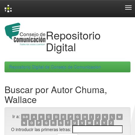
Skip
navigation
Repositorio
Digital
Repositorio Digital de Consejo de Comunicacion
Buscar por Autor Chuma,
Wallace
Ir a:
0-9
A
B
C
D
E
F
G
H
I
J
K
L
M
N
O
P
Q
R
S
T
U
V
W
X
Y
Z
O introducir las primeras letras: