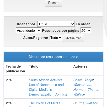
Ordenar por:
En orden:
Resultados por página
Autor/Registro:
Mostrando resultados 1 a 2 de 2
Fecha de
Título
Autor(es)
publicación
2018
South African Activists’
Bosch, Tanja
;
Use of Nanomedia and
Wasserman,
Digital Media in
Herman
;
Chuma,
Democratization Conflicts
Wallace
2018
The Politics of Media
Chuma, Wallace