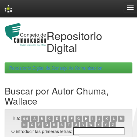
Skip
navigation
Repositorio
Digital
Repositorio Digital de Consejo de Comunicacion
Buscar por Autor Chuma,
Wallace
Ir a:
0-9
A
B
C
D
E
F
G
H
I
J
K
L
M
N
O
P
Q
R
S
T
U
V
W
X
Y
Z
O introducir las primeras letras: