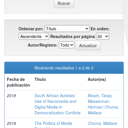
Ordenar por:
En orden:
Resultados por página
Autor/Registro:
Mostrando resultados 1 a 2 de 2
Fecha de
Título
Autor(es)
publicación
2018
South African Activists’
Bosch, Tanja
;
Use of Nanomedia and
Wasserman,
Digital Media in
Herman
;
Chuma,
Democratization Conflicts
Wallace
2018
The Politics of Media
Chuma, Wallace