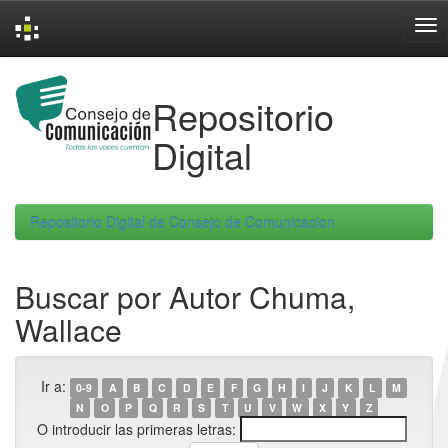
Skip
navigation
Repositorio
Digital
Repositorio Digital de Consejo de Comunicacion
Buscar por Autor Chuma,
Wallace
Ir a:
0-9
A
B
C
D
E
F
G
H
I
J
K
L
M
N
O
P
Q
R
S
T
U
V
W
X
Y
Z
O introducir las primeras letras: