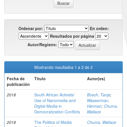
Ordenar por:
En orden:
Resultados por página
Autor/Registro:
Mostrando resultados 1 a 2 de 2
Fecha de
Título
Autor(es)
publicación
2018
South African Activists’
Bosch, Tanja
;
Use of Nanomedia and
Wasserman,
Digital Media in
Herman
;
Chuma,
Democratization Conflicts
Wallace
2018
The Politics of Media
Chuma, Wallace