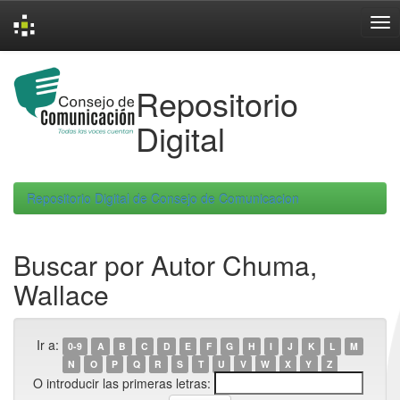
Skip
navigation
Repositorio
Digital
Repositorio Digital de Consejo de Comunicacion
Buscar por Autor Chuma,
Wallace
Ir a:
0-9
A
B
C
D
E
F
G
H
I
J
K
L
M
N
O
P
Q
R
S
T
U
V
W
X
Y
Z
O introducir las primeras letras: