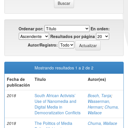
Ordenar por:
En orden:
Resultados por página
Autor/Registro:
Mostrando resultados 1 a 2 de 2
Fecha de
Título
Autor(es)
publicación
2018
South African Activists’
Bosch, Tanja
;
Use of Nanomedia and
Wasserman,
Digital Media in
Herman
;
Chuma,
Democratization Conflicts
Wallace
2018
The Politics of Media
Chuma, Wallace