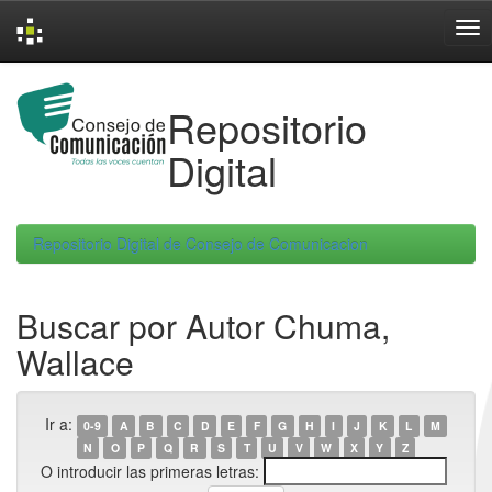
Skip
navigation
Repositorio
Digital
Repositorio Digital de Consejo de Comunicacion
Buscar por Autor Chuma,
Wallace
Ir a:
0-9
A
B
C
D
E
F
G
H
I
J
K
L
M
N
O
P
Q
R
S
T
U
V
W
X
Y
Z
O introducir las primeras letras: