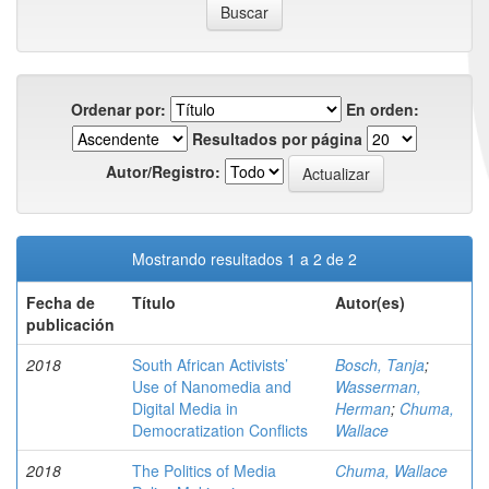
Ordenar por:
En orden:
Resultados por página
Autor/Registro:
Mostrando resultados 1 a 2 de 2
Fecha de
Título
Autor(es)
publicación
2018
South African Activists’
Bosch, Tanja
;
Use of Nanomedia and
Wasserman,
Digital Media in
Herman
;
Chuma,
Democratization Conflicts
Wallace
2018
The Politics of Media
Chuma, Wallace