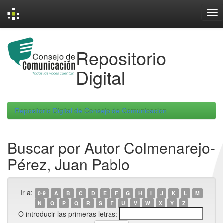
Skip
navigation
Repositorio
Digital
Repositorio Digital de Consejo de Comunicacion
Buscar por Autor Colmenarejo-
Pérez, Juan Pablo
Ir a:
0-9
A
B
C
D
E
F
G
H
I
J
K
L
M
N
O
P
Q
R
S
T
U
V
W
X
Y
Z
O introducir las primeras letras: