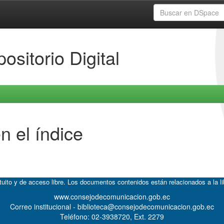
ositorio Digital
n el índice
atuito y de acceso libre. Los documentos contenidos están relacionados a la l
www.consejodecomunicacion.gob.ec
Correo institucional - biblioteca@consejodecomunicacion.gob.ec
Teléfono: 02-3938720, Ext. 2279