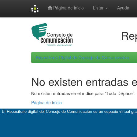
Skip
Página de inicio
Listar
Ayuda
navigation
Rep
Repositorio Digital de Consejo de Comunicacion
No existen entradas e
No existen entradas en el índice para "Todo DSpace".
Página de inicio
El Repositorio digital del Consejo de Comunicación es un espacio virtual gr