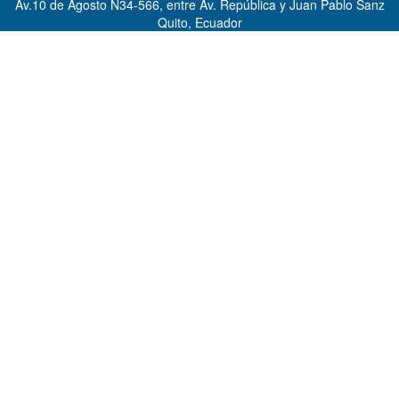
Av.10 de Agosto N34-566, entre Av. República y Juan Pablo Sanz
Quito, Ecuador