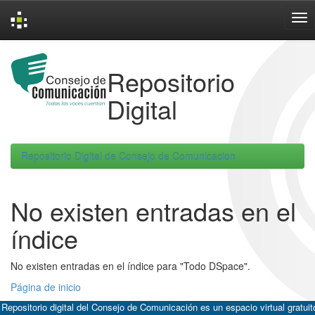
Skip
navigation
Repositorio
Digital
Repositorio Digital de Consejo de Comunicacion
No existen entradas en el
índice
No existen entradas en el índice para "Todo DSpace".
Página de inicio
 Repositorio digital del Consejo de Comunicación es un espacio virtual gratuit