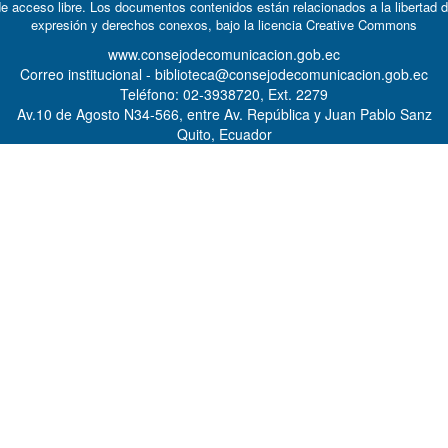
e acceso libre. Los documentos contenidos están relacionados a la libertad 
expresión y derechos conexos, bajo la licencia
Creative Commons
www.consejodecomunicacion.gob.ec
Correo institucional - biblioteca@consejodecomunicacion.gob.ec
Teléfono: 02-3938720, Ext. 2279
Av.10 de Agosto N34-566, entre Av. República y Juan Pablo Sanz
Quito, Ecuador