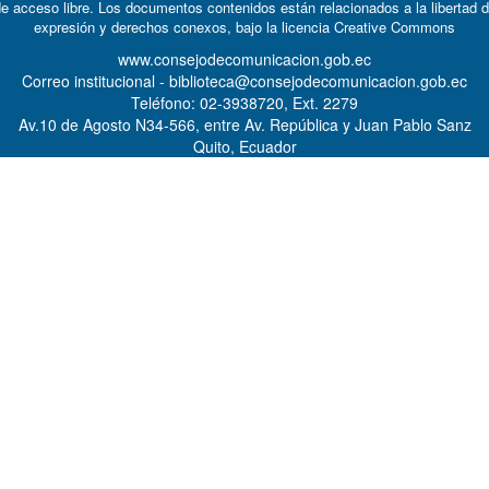
e acceso libre. Los documentos contenidos están relacionados a la libertad 
expresión y derechos conexos, bajo la licencia
Creative Commons
www.consejodecomunicacion.gob.ec
Correo institucional - biblioteca@consejodecomunicacion.gob.ec
Teléfono: 02-3938720, Ext. 2279
Av.10 de Agosto N34-566, entre Av. República y Juan Pablo Sanz
Quito, Ecuador