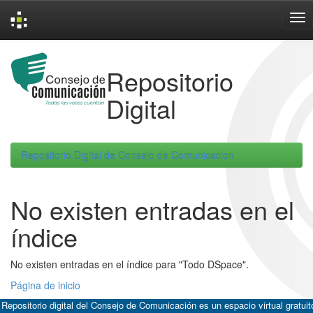
Skip
navigation
Repositorio
Digital
Repositorio Digital de Consejo de Comunicacion
No existen entradas en el
índice
No existen entradas en el índice para "Todo DSpace".
Página de inicio
 Repositorio digital del Consejo de Comunicación es un espacio virtual gratuit