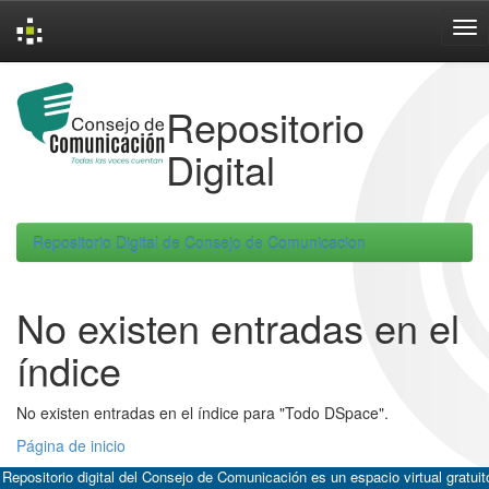
Skip
navigation
Repositorio
Digital
Repositorio Digital de Consejo de Comunicacion
No existen entradas en el
índice
No existen entradas en el índice para "Todo DSpace".
Página de inicio
 Repositorio digital del Consejo de Comunicación es un espacio virtual gratuit