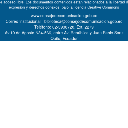
e acceso libre. Los documentos contenidos están relacionados a la libertad 
expresión y derechos conexos, bajo la licencia
Creative Commons
www.consejodecomunicacion.gob.ec
Correo institucional - biblioteca@consejodecomunicacion.gob.ec
Teléfono: 02-3938720, Ext. 2279
Av.10 de Agosto N34-566, entre Av. República y Juan Pablo Sanz
Quito, Ecuador