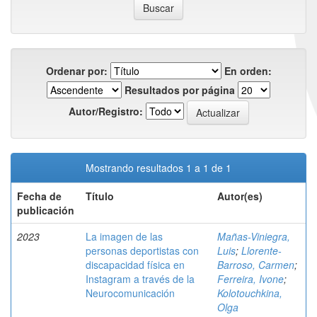
Ordenar por:
En orden:
Resultados por página
Autor/Registro:
Mostrando resultados 1 a 1 de 1
Fecha de
Título
Autor(es)
publicación
2023
La imagen de las
Mañas-Viniegra,
personas deportistas con
Luis
;
Llorente-
discapacidad física en
Barroso, Carmen
;
Instagram a través de la
Ferreira, Ivone
;
Neurocomunicación
Kolotouchkina,
Olga