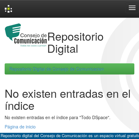
Skip
navigation
Repositorio
Digital
Repositorio Digital de Consejo de Comunicacion
No existen entradas en el
índice
No existen entradas en el índice para "Todo DSpace".
Página de inicio
 Repositorio digital del Consejo de Comunicación es un espacio virtual gratuit