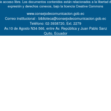
e acceso libre. Los documentos contenidos están relacionados a la libertad 
expresión y derechos conexos, bajo la licencia
Creative Commons
www.consejodecomunicacion.gob.ec
Correo institucional - biblioteca@consejodecomunicacion.gob.ec
Teléfono: 02-3938720, Ext. 2279
Av.10 de Agosto N34-566, entre Av. República y Juan Pablo Sanz
Quito, Ecuador