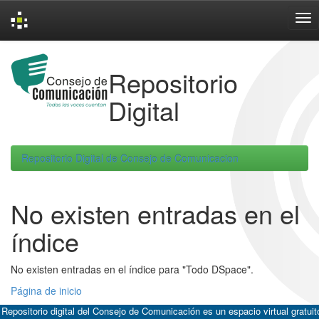
Skip
navigation
Repositorio
Digital
Repositorio Digital de Consejo de Comunicacion
No existen entradas en el
índice
No existen entradas en el índice para "Todo DSpace".
Página de inicio
 Repositorio digital del Consejo de Comunicación es un espacio virtual gratuit