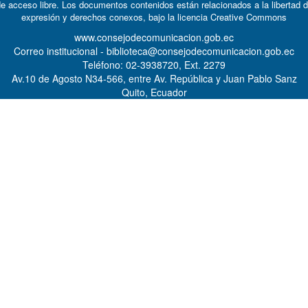
e acceso libre. Los documentos contenidos están relacionados a la libertad 
expresión y derechos conexos, bajo la licencia
Creative Commons
www.consejodecomunicacion.gob.ec
Correo institucional - biblioteca@consejodecomunicacion.gob.ec
Teléfono: 02-3938720, Ext. 2279
Av.10 de Agosto N34-566, entre Av. República y Juan Pablo Sanz
Quito, Ecuador