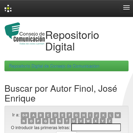
Skip
navigation
Repositorio
Digital
Repositorio Digital de Consejo de Comunicacion
Buscar por Autor Finol, José
Enrique
Ir a:
0-9
A
B
C
D
E
F
G
H
I
J
K
L
M
N
O
P
Q
R
S
T
U
V
W
X
Y
Z
O introducir las primeras letras: