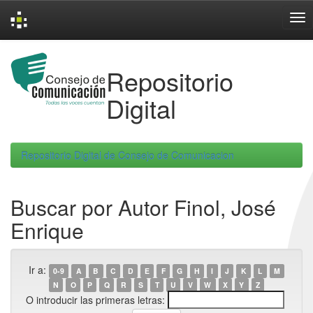
Skip
navigation
Repositorio
Digital
Repositorio Digital de Consejo de Comunicacion
Buscar por Autor Finol, José
Enrique
Ir a:
0-9
A
B
C
D
E
F
G
H
I
J
K
L
M
N
O
P
Q
R
S
T
U
V
W
X
Y
Z
O introducir las primeras letras: