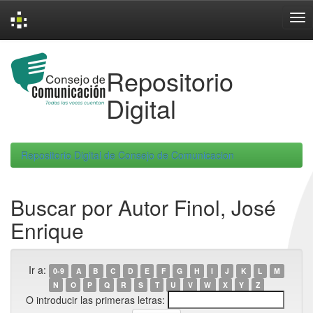
Skip
navigation
Repositorio
Digital
Repositorio Digital de Consejo de Comunicacion
Buscar por Autor Finol, José
Enrique
Ir a:
0-9
A
B
C
D
E
F
G
H
I
J
K
L
M
N
O
P
Q
R
S
T
U
V
W
X
Y
Z
O introducir las primeras letras: