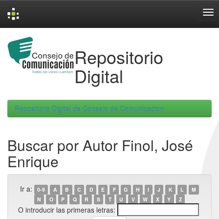
Skip
navigation
Repositorio
Digital
Repositorio Digital de Consejo de Comunicacion
Buscar por Autor Finol, José
Enrique
Ir a:
0-9
A
B
C
D
E
F
G
H
I
J
K
L
M
N
O
P
Q
R
S
T
U
V
W
X
Y
Z
O introducir las primeras letras: