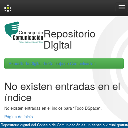
Skip
navigation
Repositorio
Digital
Repositorio Digital de Consejo de Comunicacion
No existen entradas en el
índice
No existen entradas en el índice para "Todo DSpace".
Página de inicio
 Repositorio digital del Consejo de Comunicación es un espacio virtual gratuit