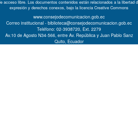
e acceso libre. Los documentos contenidos están relacionados a la libertad 
expresión y derechos conexos, bajo la licencia
Creative Commons
www.consejodecomunicacion.gob.ec
Correo institucional - biblioteca@consejodecomunicacion.gob.ec
Teléfono: 02-3938720, Ext. 2279
Av.10 de Agosto N34-566, entre Av. República y Juan Pablo Sanz
Quito, Ecuador