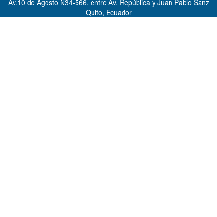
Av.10 de Agosto N34-566, entre Av. República y Juan Pablo Sanz
Quito, Ecuador