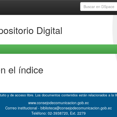
ositorio Digital
n el índice
atuito y de acceso libre. Los documentos contenidos están relacionados a la l
www.consejodecomunicacion.gob.ec
Correo institucional - biblioteca@consejodecomunicacion.gob.ec
Teléfono: 02-3938720, Ext. 2279