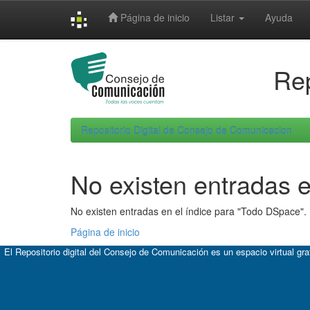
Skip
Página de inicio
Listar
Ayuda
navigation
Rep
Repositorio Digital de Consejo de Comunicacion
No existen entradas e
No existen entradas en el índice para "Todo DSpace".
Página de inicio
El Repositorio digital del Consejo de Comunicación es un espacio virtual gr