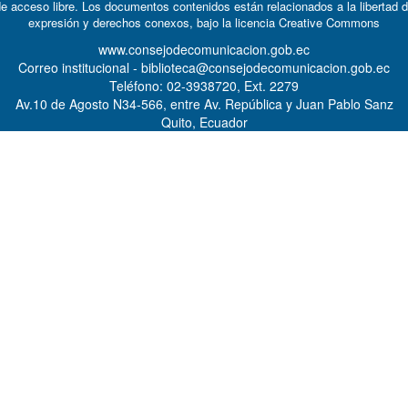
e acceso libre. Los documentos contenidos están relacionados a la libertad 
expresión y derechos conexos, bajo la licencia
Creative Commons
www.consejodecomunicacion.gob.ec
Correo institucional - biblioteca@consejodecomunicacion.gob.ec
Teléfono: 02-3938720, Ext. 2279
Av.10 de Agosto N34-566, entre Av. República y Juan Pablo Sanz
Quito, Ecuador