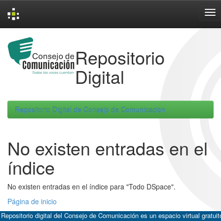
Skip
navigation
Repositorio
Digital
Repositorio Digital de Consejo de Comunicacion
No existen entradas en el
índice
No existen entradas en el índice para "Todo DSpace".
Página de inicio
 Repositorio digital del Consejo de Comunicación es un espacio virtual gratuit