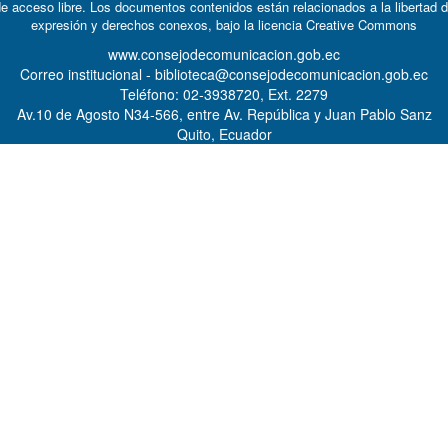
e acceso libre. Los documentos contenidos están relacionados a la libertad 
expresión y derechos conexos, bajo la licencia
Creative Commons
www.consejodecomunicacion.gob.ec
Correo institucional - biblioteca@consejodecomunicacion.gob.ec
Teléfono: 02-3938720, Ext. 2279
Av.10 de Agosto N34-566, entre Av. República y Juan Pablo Sanz
Quito, Ecuador