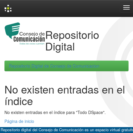
Skip
navigation
Repositorio
Digital
Repositorio Digital de Consejo de Comunicacion
No existen entradas en el
índice
No existen entradas en el índice para "Todo DSpace".
Página de inicio
 Repositorio digital del Consejo de Comunicación es un espacio virtual gratuit