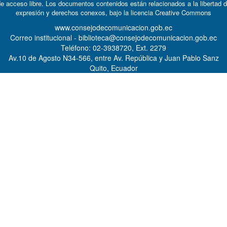
e acceso libre. Los documentos contenidos están relacionados a la libertad 
expresión y derechos conexos, bajo la licencia
Creative Commons
www.consejodecomunicacion.gob.ec
Correo institucional - biblioteca@consejodecomunicacion.gob.ec
Teléfono: 02-3938720, Ext. 2279
Av.10 de Agosto N34-566, entre Av. República y Juan Pablo Sanz
Quito, Ecuador