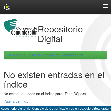
Skip
navigation
Repositorio
Digital
Repositorio Digital de Consejo de Comunicacion
No existen entradas en el
índice
No existen entradas en el índice para "Todo DSpace".
Página de inicio
 Repositorio digital del Consejo de Comunicación es un espacio virtual gratuit