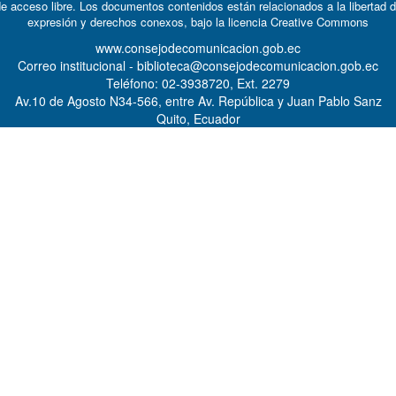
e acceso libre. Los documentos contenidos están relacionados a la libertad 
expresión y derechos conexos, bajo la licencia
Creative Commons
www.consejodecomunicacion.gob.ec
Correo institucional - biblioteca@consejodecomunicacion.gob.ec
Teléfono: 02-3938720, Ext. 2279
Av.10 de Agosto N34-566, entre Av. República y Juan Pablo Sanz
Quito, Ecuador