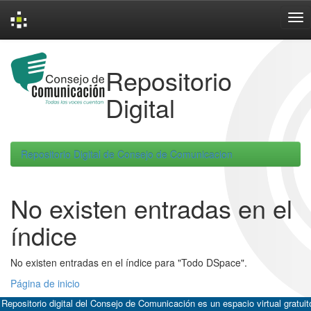
Skip
navigation
Repositorio
Digital
Repositorio Digital de Consejo de Comunicacion
No existen entradas en el
índice
No existen entradas en el índice para "Todo DSpace".
Página de inicio
 Repositorio digital del Consejo de Comunicación es un espacio virtual gratuit