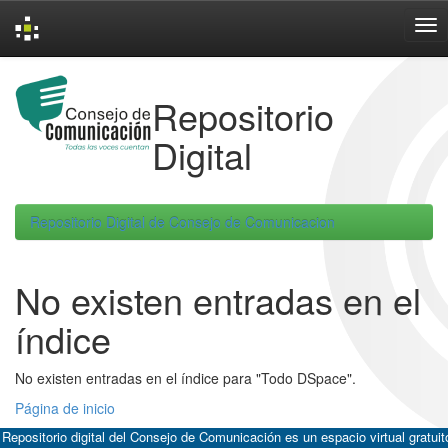
Skip
navigation
Repositorio
Digital
Repositorio Digital de Consejo de Comunicacion
No existen entradas en el
índice
No existen entradas en el índice para "Todo DSpace".
Página de inicio
 Repositorio digital del Consejo de Comunicación es un espacio virtual gratuit