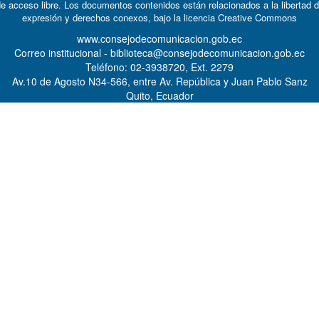
e acceso libre. Los documentos contenidos están relacionados a la libertad 
expresión y derechos conexos, bajo la licencia
Creative Commons
www.consejodecomunicacion.gob.ec
Correo institucional - biblioteca@consejodecomunicacion.gob.ec
Teléfono: 02-3938720, Ext. 2279
Av.10 de Agosto N34-566, entre Av. República y Juan Pablo Sanz
Quito, Ecuador