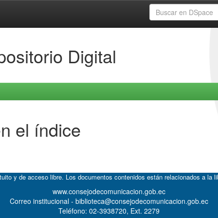
ositorio Digital
n el índice
atuito y de acceso libre. Los documentos contenidos están relacionados a la l
www.consejodecomunicacion.gob.ec
Correo institucional - biblioteca@consejodecomunicacion.gob.ec
Teléfono: 02-3938720, Ext. 2279