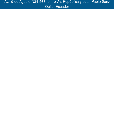
Av.10 de Agosto N34-566, entre Av. República y Juan Pablo Sanz
Quito, Ecuador