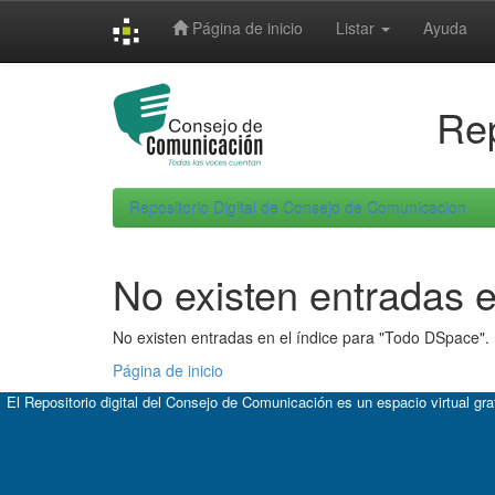
Skip
Página de inicio
Listar
Ayuda
navigation
Rep
Repositorio Digital de Consejo de Comunicacion
No existen entradas e
No existen entradas en el índice para "Todo DSpace".
Página de inicio
El Repositorio digital del Consejo de Comunicación es un espacio virtual gr