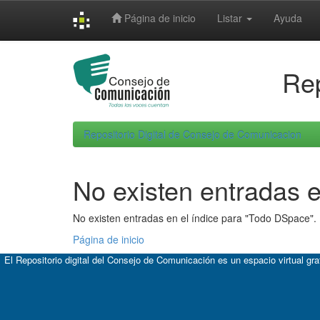
Skip
Página de inicio
Listar
Ayuda
navigation
Rep
Repositorio Digital de Consejo de Comunicacion
No existen entradas e
No existen entradas en el índice para "Todo DSpace".
Página de inicio
El Repositorio digital del Consejo de Comunicación es un espacio virtual gr