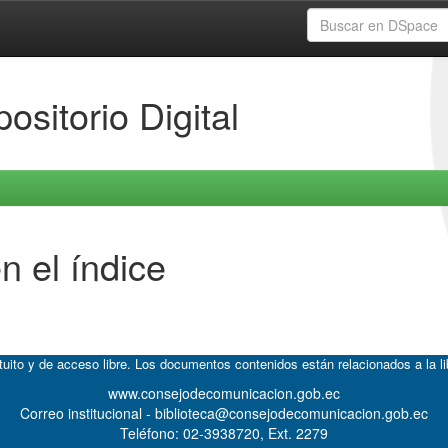
ositorio Digital
n el índice
atuito y de acceso libre. Los documentos contenidos están relacionados a la l
www.consejodecomunicacion.gob.ec
Correo institucional - biblioteca@consejodecomunicacion.gob.ec
Teléfono: 02-3938720, Ext. 2279