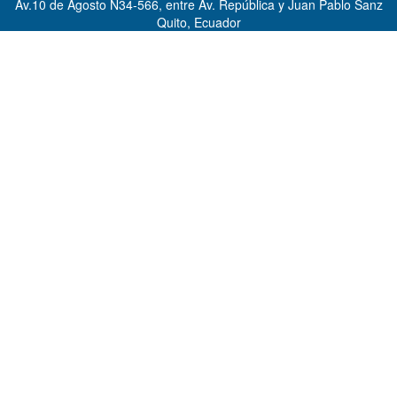
Av.10 de Agosto N34-566, entre Av. República y Juan Pablo Sanz
Quito, Ecuador